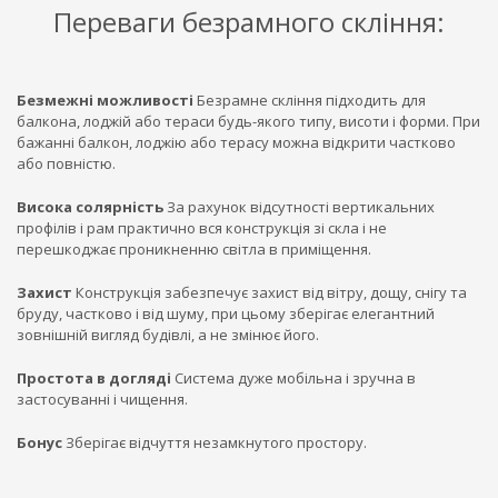
Переваги безрамного скління:
Безмежні можливості
Безрамне скління підходить для
балкона, лоджій або тераси будь-якого типу, висоти і форми. При
бажанні балкон, лоджію або терасу можна відкрити частково
або повністю.
Висока солярніcть
За рахунок відсутності вертикальних
профілів і рам практично вся конструкція зі скла і не
перешкоджає проникненню світла в приміщення.
Захист
Конструкція забезпечує захист від вітру, дощу, снігу та
бруду, частково і від шуму, при цьому зберігає елегантний
зовнішній вигляд будівлі, а не змінює його.
Простота в догляді
Система дуже мобільна і зручна в
застосуванні і чищення.
Бонус
Зберігає відчуття незамкнутого простору.